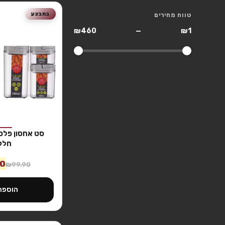
במבצע
טווח מחירים
₪460
—
₪1
חלק
90
₪
99.90
הוספה