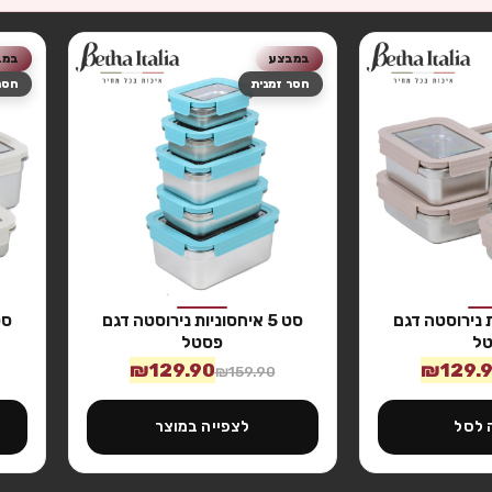
במבצע
במב
חסר זמנית
חסר
יות נירוסטה דגם
סט 5 איחסוניות נירוסטה דגם
ל
פסטל
₪
129.90
₪
129.
₪
159.90
 לסל
לצפייה במוצר