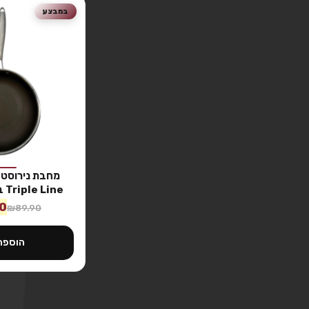
במבצע
Triple Line בקוטר 20 ס״מ
0
₪
89.90
הוספה