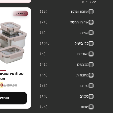
קטגוריות
אחסון וארגון
(16)
במבצע
אירוח והגשה
(21)
אפייה
(8)
כלי בישול
(104)
מארזים
(3)
מבצעים
(41)
סט 5 איחסונ
מחבתות
(36)
פסט
90
₪
159.90
סירים
(65)
סכו"ם
(10)
הוספה
שונות
(25)