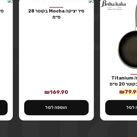
סיר יציקה Mocha בקוטר 28
ס״מ
מחבת נירוסטה Titanium
₪
79.9
₪
169.90
 לסל
הוספה לסל