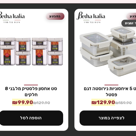
צע
במבצע
 זמנית
סט 5 איחסוניות נירוסטה דגם
סט אחסון פלסטיק מלבני 8
פסטל
חלקים
₪
99.90
₪
129.90
₪
129.90
₪
159.90
לצפייה במוצר
הוספה לסל