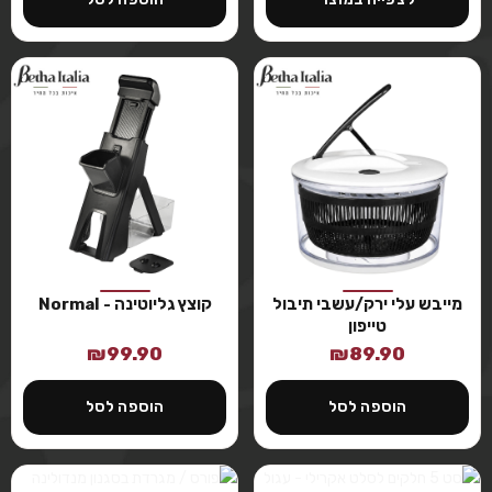
מייבש עלי ירק/עשבי תיבול
קוצץ גליוטינה - Normal
טייפון
₪
99.90
₪
89.90
הוספה לסל
הוספה לסל