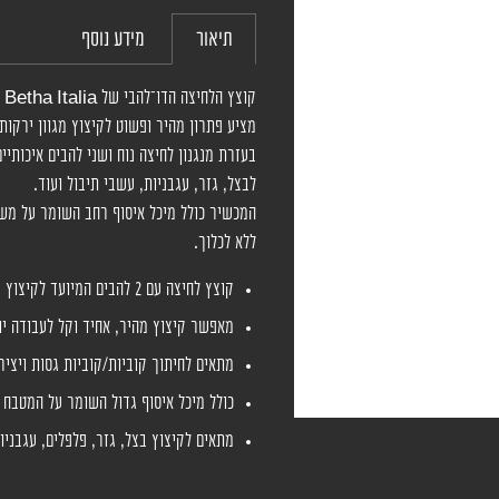
תיאור
מידע נוסף
קוצץ הלחיצה הדו־להבי של Betha Italia
מציע פתרון מהיר ופשוט לקיצוץ מגוון ירקות,
בעזרת מנגנון לחיצה נוח ושני להבים איכותיים
לבצל, גזר, עגבניות, עשבי תיבול ועוד.
המכשיר כולל מיכל איסוף רחב השומר על מש
ללא לכלוך.
קוצץ לחיצה עם 2 להבים המיועד לקיצוץ ירקות ופירות קשים ורכים.
מאפשר קיצוץ מהיר, אחיד וקל לעבודה יו
מתאים לחיתוך קוביות/קוביות גסות ויציר
כולל מיכל איסוף גדול השומר על המטבח נ
מתאים לקיצוץ בצל, גזר, פלפלים, עגבניות