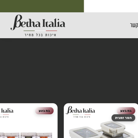
קשר
במבצע
במבצע
חסר זמנית