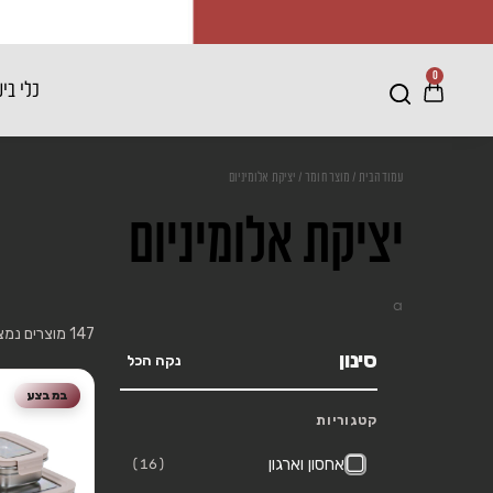
0
כלי בי
עמוד הבית
/ מוצר חומר / יציקת אלומיניום
יציקת אלומיניום
a
147 מוצרים נמצאו
סינון
נקה הכל
במבצע
קטגוריות
אחסון וארגון
(16)