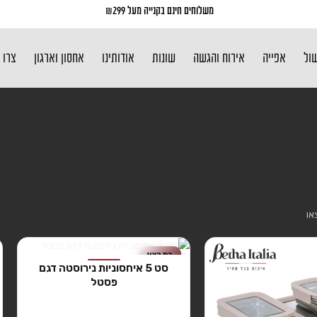
משלוחים חינם בקנייה מעל ₪299
שול
אפייה
אירוח והגשה
שונות
אודותינו
אחסון וארגון
צרו 
במבצע
סט 5 איחסוניות נירוסטה דגם
חסר זמנית
פסטל