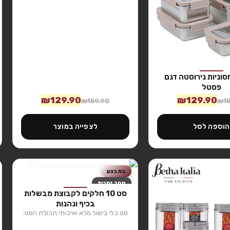
 איחסוניות נירוסטה דגם
פסטל
₪
129.90
₪
129.90
₪
159.90
₪
1
הוספה לסל
לצפייה במוצר
במבצע
חסר זמנית
סט 10 חלקים לקבוצת מבשלות
בכיף ונהנות
סט כלי בישול מלא ואיכותי תכולת הסט:
סיר…