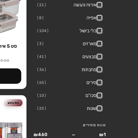
אירוח והגשה
(21)
אפייה
(8)
כלי בישול
(104)
מארזים
(3)
סט 5
מבצעים
(41)
59.90
מחבתות
(36)
סירים
(65)
סכו"ם
(10)
במבצע
שונות
(25)
טווח מחירים
₪460
—
₪1