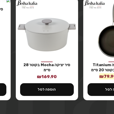
מחבת נירוסטה Titanium
סיר יציקה Mocha בקוטר 28
ס״מ
₪
79.9
₪
169.90
 לסל
הוספה לסל