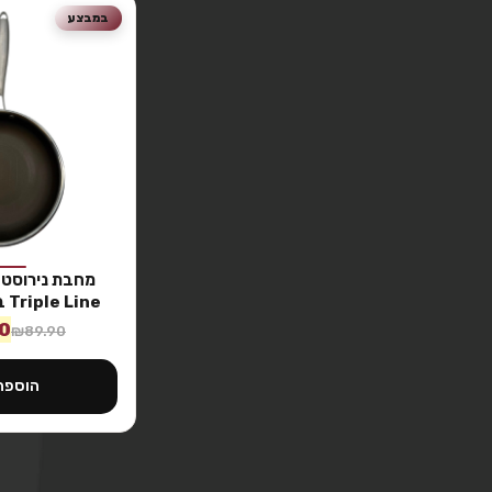
במבצע
Triple Line בקוטר 20 ס״מ
0
₪
89.90
הוספה