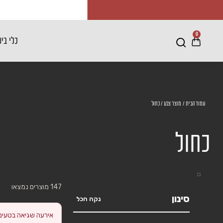
0
כלי בי
עמוד הבית
/ מוצר צבע / כחול
כחול
a
147 מוצרים נמצאו
סינון
נקה הכל
אירעה שגיאה בטעינת