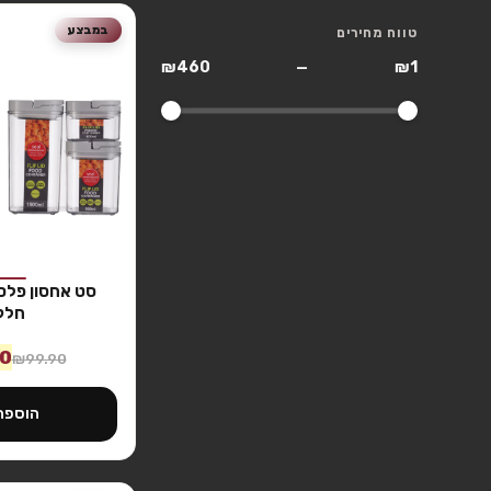
במבצע
טווח מחירים
₪460
—
₪1
חלק
90
₪
99.90
הוספה