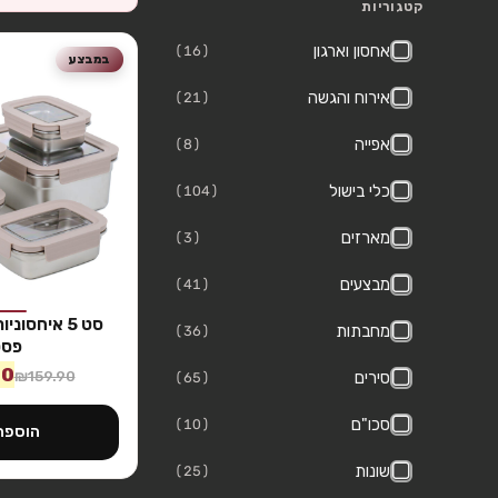
קטגוריות
אחסון וארגון
(16)
במבצע
אירוח והגשה
(21)
אפייה
(8)
כלי בישול
(104)
מארזים
(3)
מבצעים
(41)
סט 5 איחסונ
מחבתות
(36)
פסט
90
₪
159.90
סירים
(65)
סכו"ם
(10)
הוספה
שונות
(25)