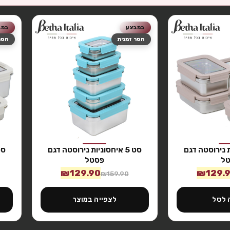
במבצע
במב
חסר זמנית
חסר
יות נירוסטה דגם
סט 5 איחסוניות נירוסטה דגם
ל
פסטל
₪
129.90
₪
129.
₪
159.90
 לסל
לצפייה במוצר