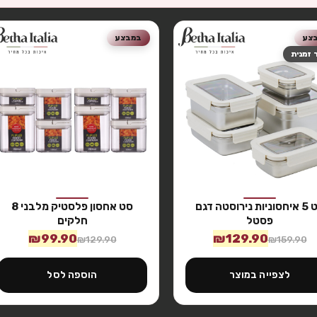
צע
במבצע
 זמנית
סט 5 איחסוניות נירוסטה דגם
סט אחסון פלסטיק מלבני 8
פסטל
חלקים
₪
99.90
₪
129.90
₪
129.90
₪
159.90
לצפייה במוצר
הוספה לסל