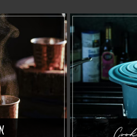
א
Cook