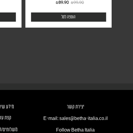
₪
89.90
₪
99.90
הוספה לסל
יצירת קשר
מידע שימ
קצת עלי
E-mail: sales@betha-italia.co.il
משלוחים/ה
Follow Betha Italia